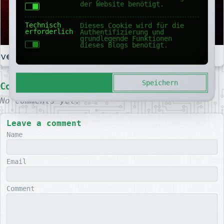
der Website benötigt.
Technisch
Dieses Cookie wird für die
erforderlich
Authentifizierung und
grundlegende Funktionen
dieses Blogs benötigt.
verfasst von Jan Koester am 2025-01-14
Akzeptieren
Speichern
Comments
No comments yet.
Leave a comment
Name
Email
Comment