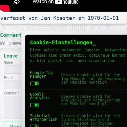
verfasst von Jan Koester am 1970-01-01
Comments
Cookie-Einstellungen
No comments yet.
Diese Website verwendet Cookies. Notwendig
Cookies sind immer aktiv, optionale kannst
Leave a comment
du hier gezielt ein- oder ausschalten.
Name
Google Tag
Dieses Cookie wird für den
Manager
Email
Tag Manager zur Verbesserung
der Website benötigt.
Comment
Google
Dieses Cookie wird für
Analytics
Analytics zur Verbesserung
der Website benötigt.
Technisch
Dieses Cookie wird für die
erforderlich
Authentifizierung und
grundlegende Funktionen
Absenden
dieses Blogs benötigt.