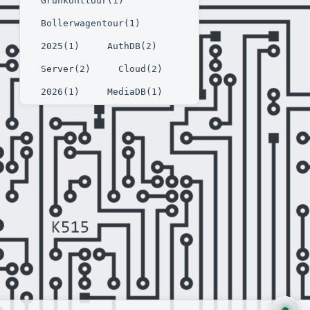
Grünkohltour(1)
Bollerwagentour(1)
2025(1)
AuthDB(2)
Server(2)
Cloud(2)
2026(1)
MediaDB(1)