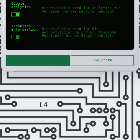
Google
Analytics
Dieses Cookie wird für Analytics zur
Verbesserung der Website benötigt.
Technisch
Dieses Cookie wird für die
erforderlich
Authentifizierung und grundlegende
Funktionen dieses Blogs benötigt.
Akzeptieren
Speichern