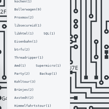
kochen(1)
Bollerwagen(9)
Proxmox(2)
libsecureid(1)
libhtml(1)
SQL(1)
Eisenbahn(1)
btrfs(2)
Threadripper(1)
Amd(1)
Supermicro(1)
Party(2)
Backup(1)
Kohltour(3)
Brünjes(2)
Axstedt(2)
Himmelfahrtstour(1)