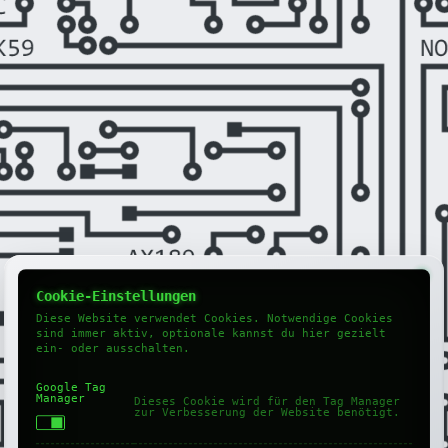
Cookie-Einstellungen
Diese Website verwendet Cookies. Notwendige Cookies
sind immer aktiv, optionale kannst du hier gezielt
ein- oder ausschalten.
Google Tag
Manager
Dieses Cookie wird für den Tag Manager
zur Verbesserung der Website benötigt.